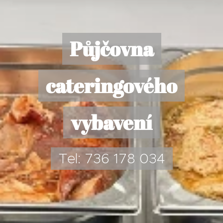
Půjčovna
cateringového
vybavení
Tel: 736 178 034